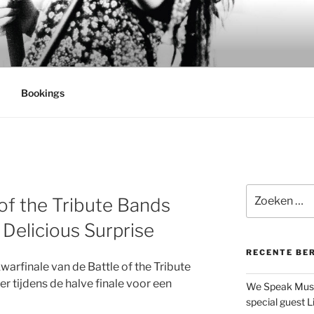
 SURPRISE
Bookings
N
Zoeken
 of the Tribute Bands
naar:
 Delicious Surprise
RECENTE BE
kwarfinale van de Battle of the Tribute
r tijdens de halve finale voor een
We Speak Musi
special guest L