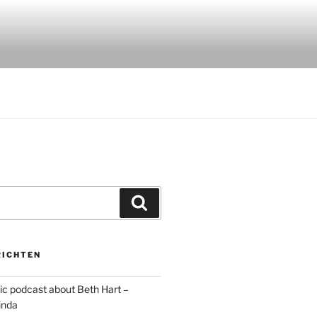
Zoeken
RICHTEN
c podcast about Beth Hart –
inda