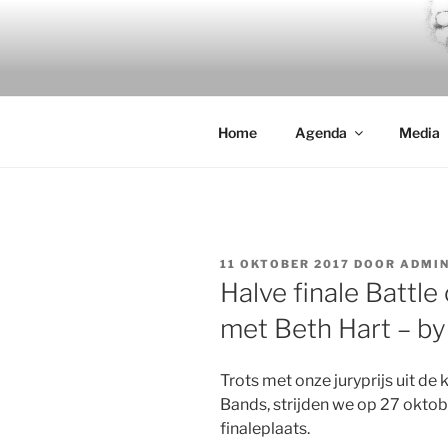
Ga
naar
DELICIOUS
de
The Dutch tribute to Beth Hart
inhoud
Home
Agenda
Media
GEPLAATST
11 OKTOBER 2017
DOOR
ADMI
OP
Halve finale Battle
met Beth Hart – by
Trots met onze juryprijs uit de 
Bands, strijden we op 27 oktobe
finaleplaats.