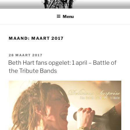
Ga
DELICIOUS SURPRISE
The Dutch tribute to Beth Hart
naar
Menu
de
inhoud
MAAND:
MAART 2017
GEPLAATST
28 MAART 2017
OP
Beth Hart fans opgelet: 1 april – Battle of
the Tribute Bands