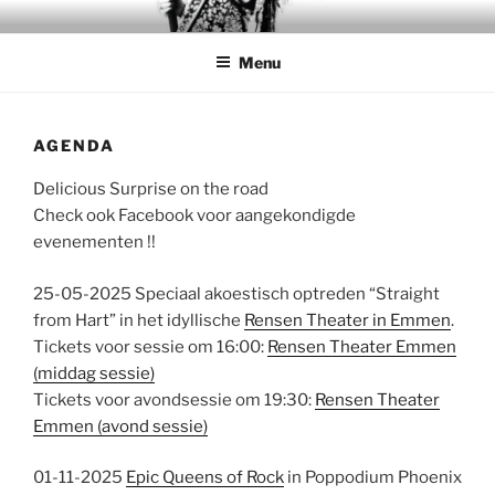
Ga
DELICIOUS SURPRISE
The Dutch tribute to Beth Hart
naar
Menu
de
inhoud
AGENDA
Delicious Surprise on the road
Check ook Facebook voor aangekondigde
evenementen !!
25-05-2025 Speciaal akoestisch optreden “Straight
from Hart” in het idyllische
Rensen Theater in Emmen
.
Tickets voor sessie om 16:00:
Rensen Theater Emmen
(middag sessie)
Tickets voor avondsessie om 19:30:
Rensen Theater
Emmen (avond sessie)
01-11-2025
Epic Queens of Rock
in Poppodium Phoenix